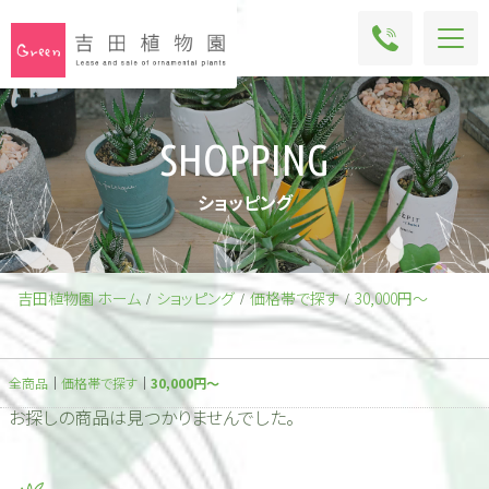
Menu
S
H
O
P
P
I
N
G
ショッピング
吉田植物園 ホーム
ショッピング
価格帯で探す
30,000円～
全商品
価格帯で探す
30,000円～
お探しの商品は見つかりませんでした。